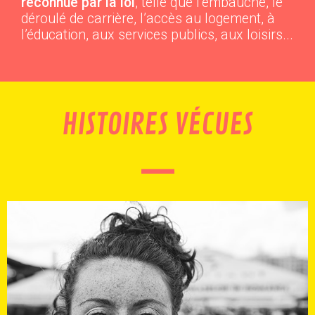
reconnue par la loi
, telle que l’embauche, le
déroulé de carrière, l’accès au logement, à
l’éducation, aux services publics, aux loisirs...
HISTOIRES VÉCUES
—